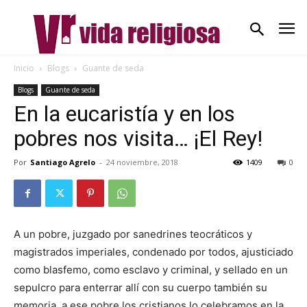
Inicio
Blogs
Guante de seda
Blogs
Guante de seda
En la eucaristía y en los
pobres nos visita… ¡El Rey!
Por
Santiago Agrelo
-
24 noviembre, 2018
1409
0
A un pobre, juzgado por sanedrines teocráticos y
magistrados imperiales, condenado por todos, ajusticiado
como blasfemo, como esclavo y criminal, y sellado en un
sepulcro para enterrar allí con su cuerpo también su
memoria, a ese pobre los cristianos lo celebramos en la