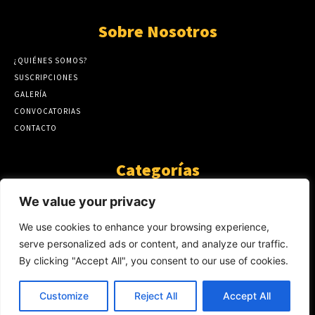
Sobre Nosotros
¿QUIÉNES SOMOS?
SUSCRIPCIONES
GALERÍA
CONVOCATORIAS
CONTACTO
Categorías
ARTÍCULOS
1808
We value your privacy
GUANTE DE SEDA
575
We use cookies to enhance your browsing experience,
AL CALOR DE LA PALABRA
483
serve personalized ads or content, and analyze our traffic.
Y YO QUE SÉ
423
By clicking "Accept All", you consent to our use of cookies.
NOTICIAS
234
SIN CATEGORÍA
174
Customize
Reject All
Accept All