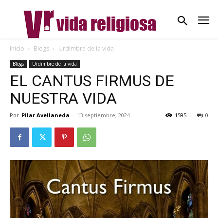
Inicio
Blogs
Urdimbre de la vida
Blogs
Urdimbre de la vida
EL CANTUS FIRMUS DE
NUESTRA VIDA
Por
Pilar Avellaneda
-
13 septiembre, 2024
1595
0