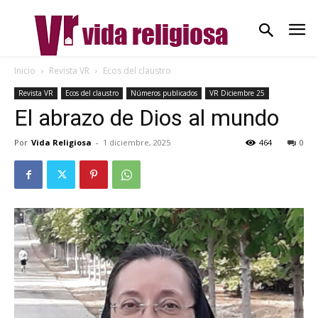
Inicio
Revista VR
Ecos del claustro
Revista VR
Ecos del claustro
Números publicados
VR Diciembre 25
El abrazo de Dios al mundo
Por
Vida Religiosa
-
1 diciembre, 2025
464
0