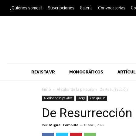
¿Quiénes somos?
Suscripciones
Galería
Convocatorias
Co
REVISTA VR
MONOGRÁFICOS
ARTÍCUL
Inicio
Al calor de la palabra
De Resurrección
Al calor de la palabra
Blogs
Y yo que sé
De Resurrección
Por
Miguel Tombilla
-
16 abril, 2022