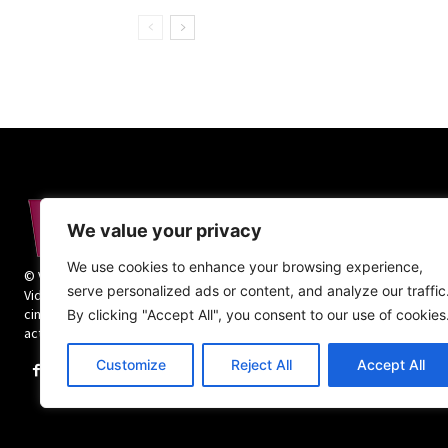
We value your privacy
We use cookies to enhance your browsing experience,
© Vida Religiosa. Todos los derechos reservados.
serve personalized ads or content, and analyze our traffic
Vida Religiosa es una revista mensual y además
cinco números monográficos sobre teología y
By clicking "Accept All", you consent to our use of cookies
actualidad de la vida religiosa.
Customize
Reject All
Accept All