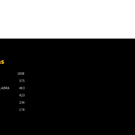
as
1808
575
ALABRA
483
423
234
174