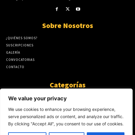
Sobre Nosotros
¿QUIÉNES SOMOS?
SUSCRIPCIONES
GALERÍA
CONVOCATORIAS
CONTACTO
Categorías
ARTÍCULOS
1808
We value your privacy
GUANTE DE SEDA
575
We use cookies to enhance your browsing experience,
AL CALOR DE LA PALABRA
483
serve personalized ads or content, and analyze our traffic.
Y YO QUE SÉ
423
By clicking "Accept All", you consent to our use of cookies.
NOTICIAS
234
SIN CATEGORÍA
174