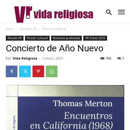
Inicio
Revista VR
Rincón cultural
Revista VR
Rincón cultural
Números publicados
VR Enero 2025
Concierto de Año Nuevo
Por
Vida Religiosa
-
1 enero, 2025
706
0