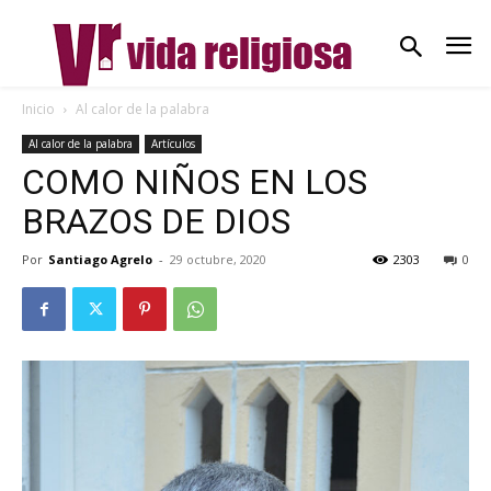
Inicio
Al calor de la palabra
Al calor de la palabra
Artículos
COMO NIÑOS EN LOS
BRAZOS DE DIOS
Por
Santiago Agrelo
-
29 octubre, 2020
2303
0