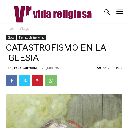
Inicio
Blogs
Blogs
Tiempo de invierno
CATASTROFISMO EN LA
IGLESIA
Por
Jesus Garmilla
-
29 julio, 2022
2217
0