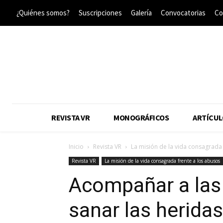
¿Quiénes somos?
Suscripciones
Galería
Convocatorias
Co
REVISTA VR
MONOGRÁFICOS
ARTÍCUL
Inicio
Revista VR
La misión de la vida consagrada
Revista VR
La misión de la vida consagrada frente a los abusos
Acompañar a las
sanar las herida