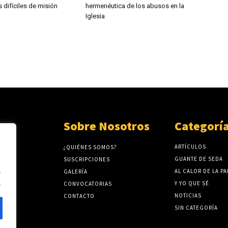
 difíciles de misión
hermenéutica de los abusos en la
Iglesia
Sobre Nosotros
Categorí
ARTÍCULOS
¿QUIÉNES SOMOS?
GUANTE DE SEDA
SUSCRIPCIONES
.
AL CALOR DE LA P
GALERÍA
.
Y YO QUE SÉ
CONVOCATORIAS
NOTICIAS
CONTACTO
SIN CATEGORÍA