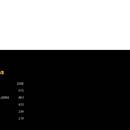
as
1808
575
ALABRA
483
423
234
174