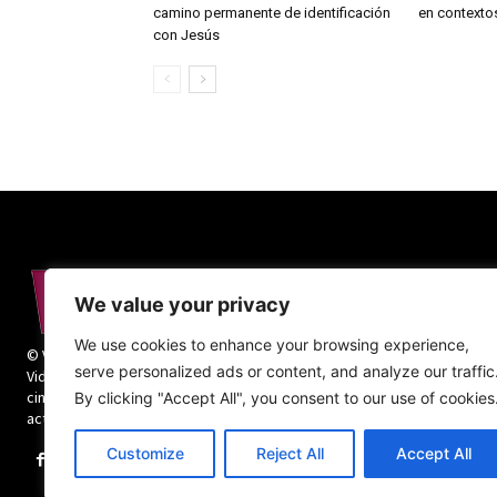
camino permanente de identificación
en contextos
con Jesús
We value your privacy
We use cookies to enhance your browsing experience,
© Vida Religiosa. Todos los derechos reservados.
serve personalized ads or content, and analyze our traffic
Vida Religiosa es una revista mensual y además
cinco números monográficos sobre teología y
By clicking "Accept All", you consent to our use of cookies
actualidad de la vida religiosa.
Customize
Reject All
Accept All