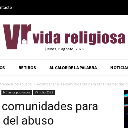
ntacto
jueves, 6 agosto, 2026
OS
RETIROS
AL CALOR DE LA PALABRA
NOTICIA
 frente a los abusos
Acompañar a las comunidades para sanar las heridas d
Números publicados
VR Julio 2022
 comunidades para
s del abuso