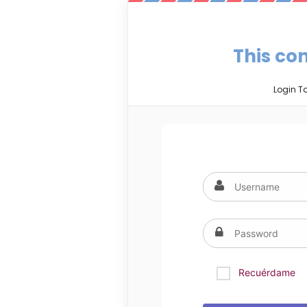
This con
Login T
Recuérdame