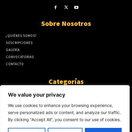
Sobre Nosotros
¿QUIÉNES SOMOS?
SUSCRIPCIONES
GALERÍA
CONVOCATORIAS
CONTACTO
Categorías
ARTÍCULOS
1808
We value your privacy
GUANTE DE SEDA
575
We use cookies to enhance your browsing experience,
AL CALOR DE LA PALABRA
483
serve personalized ads or content, and analyze our traffic.
Y YO QUE SÉ
423
By clicking "Accept All", you consent to our use of cookies.
NOTICIAS
234
SIN CATEGORÍA
174