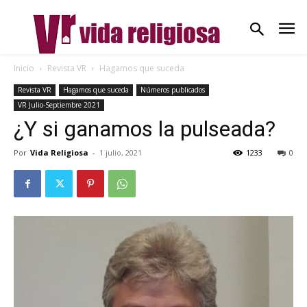
Inicio
Revista VR
Hagamos que suceda
Revista VR
Hagamos que suceda
Números publicados
VR Julio-Septiembre 2021
¿Y si ganamos la pulseada?
Por
Vida Religiosa
-
1 julio, 2021
1233
0