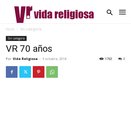
Inicio
Sin categoría
Sin categoría
VR 70 años
Por
Vida Religiosa
-
5 octubre, 2014
1763
0