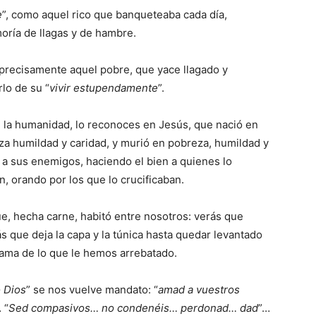
e
”, como aquel rico que banqueteaba cada día,
moría de llagas y de hambre.
precisamente aquel pobre, que yace llagado y
rlo de su “
vivir estupendamente
”.
e la humanidad, lo reconoces en Jesús, que nació en
za humildad y caridad, y murió en pobreza, humildad y
 a sus enemigos, haciendo el bien a quienes lo
, orando por los que lo crucificaban.
ue, hecha carne, habitó entre nosotros: verás que
ás que deja la capa y la túnica hasta quedar levantado
lama de lo que le hemos arrebatado.
o Dios
” se nos vuelve mandato: “
amad a vuestros
 “
Sed compasivos… no condenéis… perdonad… dad
”…