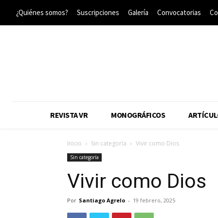
¿Quiénes somos?
Suscripciones
Galería
Convocatorias
Co
REVISTA VR
MONOGRÁFICOS
ARTÍCUL
Inicio
Sin categoría
Vivir como Dios
Sin categoría
Vivir como Dios
Por
Santiago Agrelo
-
19 febrero, 2025