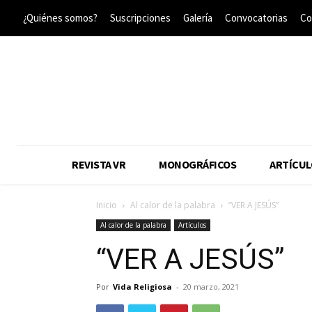
¿Quiénes somos?
Suscripciones
Galería
Convocatorias
Co
REVISTA VR
MONOGRÁFICOS
ARTÍCUL
Inicio
Al calor de la palabra
“VER A JESÚS”
Al calor de la palabra
Artículos
“VER A JESÚS”
Por
Vida Religiosa
-
20 marzo, 2021