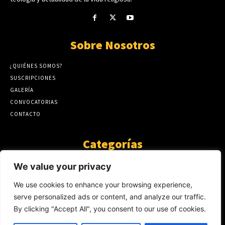
Sobre Nosotros
¿QUIÉNES SOMOS?
SUSCRIPCIONES
GALERÍA
CONVOCATORIAS
CONTACTO
Categorías
ARTÍCULOS
1808
We value your privacy
GUANTE DE SEDA
575
We use cookies to enhance your browsing experience,
AL CALOR DE LA PALABRA
483
serve personalized ads or content, and analyze our traffic.
Y YO QUE SÉ
423
By clicking "Accept All", you consent to our use of cookies.
NOTICIAS
234
SIN CATEGORÍA
174