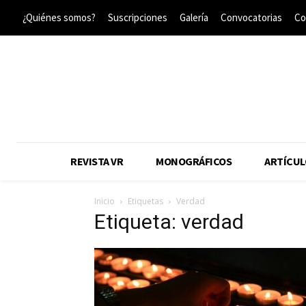
¿Quiénes somos?
Suscripciones
Galería
Convocatorias
Co
REVISTA VR
MONOGRÁFICOS
ARTÍCUL
Inicio
Etiquetas
Verdad
Etiqueta: verdad