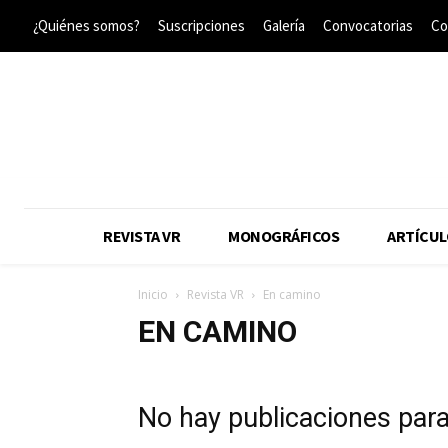
¿Quiénes somos?
Suscripciones
Galería
Convocatorias
Co
REVISTA VR
MONOGRÁFICOS
ARTÍCUL
Inicio
Revista VR
En camino
EN CAMINO
No hay publicaciones par