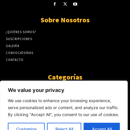
Sobre Nosotros
¿QUIÉNES SOMOS?
SUSCRIPCIONES
GALERÍA
CONVOCATORIAS
CONTACTO
Categorías
ARTÍCULOS
1808
We value your privacy
GUANTE DE SEDA
575
We use cookies to enhance your browsing experience,
AL CALOR DE LA PALABRA
483
serve personalized ads or content, and analyze our traffic.
Y YO QUE SÉ
423
By clicking "Accept All", you consent to our use of cookies.
NOTICIAS
234
SIN CATEGORÍA
174
Customize
Reject All
Accept All