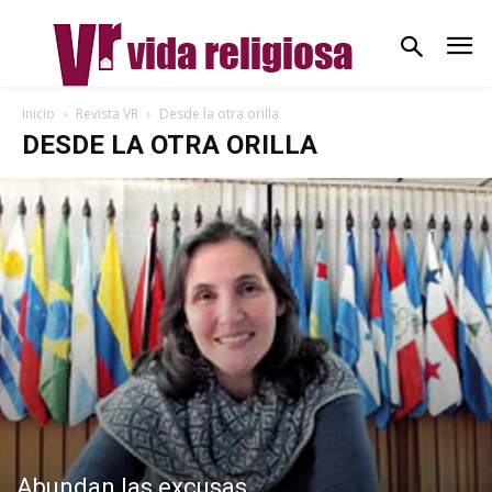
Inicio
Revista VR
Desde la otra orilla
DESDE LA OTRA ORILLA
Abundan las excusas