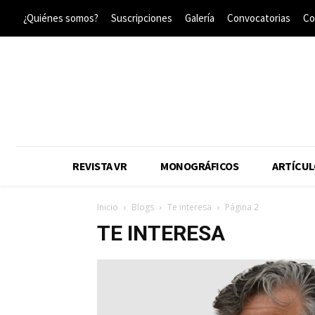
¿Quiénes somos?
Suscripciones
Galería
Convocatorias
Co
REVISTA VR
MONOGRÁFICOS
ARTÍCUL
Inicio
Blogs
Te interesa
Página 2
TE INTERESA