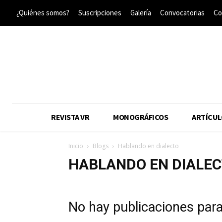
¿Quiénes somos?
Suscripciones
Galería
Convocatorias
Co
REVISTA VR
MONOGRÁFICOS
ARTÍCUL
Inicio
Blogs
Hablando en dialecto
HABLANDO EN DIALE
No hay publicaciones par