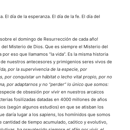
a. El día de la esperanza. El día de la fe. El día del
a, sobre el domingo de Resurrección de cada año!
del Misterio de Dios. Que es siempre el Misterio del
 por eso que llamamos “la vida”. Es la misma historia
 de nuestros antecesores y primigenios seres vivos de
vida, por la supervivencia de la especie, por
por conquistar un hábitat o lecho vital propio, por no
ma, por adaptarnos y no “perder” lo único que somos:
a especie de obsesión por
vivir
en nuestros arcaicos
cterias fosilizadas datadas en 4000 millones de años
os (según algunos estudios) en que se atisban los
ue daría lugar a los
sapiens
, los homínidos que somos
 cantidad de tiempo acumulado, caótico y evolutivo,
olutivas, ha prevalecido siempre
el afán por vivir, el