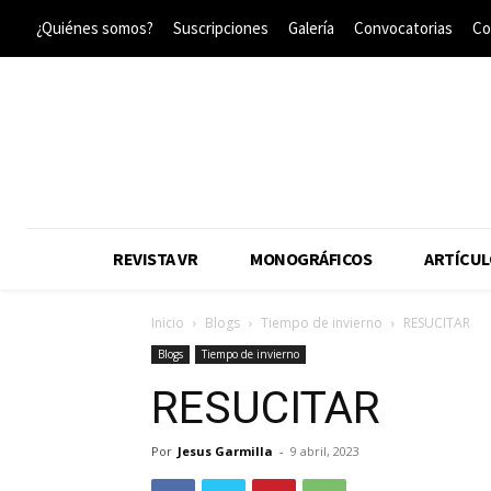
¿Quiénes somos?
Suscripciones
Galería
Convocatorias
Co
REVISTA VR
MONOGRÁFICOS
ARTÍCUL
Inicio
Blogs
Tiempo de invierno
RESUCITAR
Blogs
Tiempo de invierno
RESUCITAR
Por
Jesus Garmilla
-
9 abril, 2023