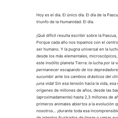
Hoy es el día. El único día. El día de la Pascu
triunfo de la Humanidad. El día.
¡Qué difícil resulta escribir sobre la Pascu
Porque cada año nos topamos con el centro 
ser humano. Y la pugna universal en la lucha
desde los más elementales, microscópicos,
este insólito planeta Tierra:
la lucha por la 
permanecer escapando de los depredadores, 
sucumbir ante los cambios drásticos del cli
¡una vida!
Sin esa tensión hacia la vida, es
orígenes de millones de años, desde las ba
(aproximadamente) hasta 2,3 millones de añ
primeros animales abiertos a la evolución q
nosotros… ¡durante toda esa incomprensible
de intentos frustrados de líneas o ramas ev