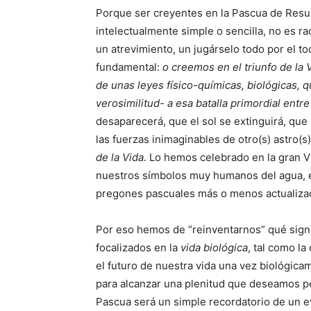
Porque ser creyentes en la Pascua de Resur
intelectualmente simple o sencilla, no es ra
un atrevimiento, un jugárselo todo por el to
fundamental:
o creemos en el triunfo de la
de unas leyes físico-químicas, biológicas, 
verosimilitud- a esa batalla primordial entre
desaparecerá, que el sol se extinguirá, que
las fuerzas inimaginables de otro(s) astro(
de la Vida.
Lo hemos celebrado en la gran Vig
nuestros símbolos muy humanos del agua, el f
pregones pascuales más o menos actualizad
Por eso hemos de “reinventarnos” qué signif
focalizados en la
vida biológica
, tal como 
el futuro de nuestra vida una vez biológic
para alcanzar una plenitud que deseamos p
Pascua será un simple recordatorio de un 