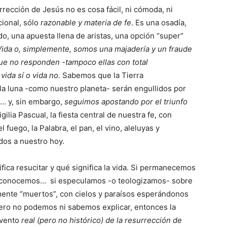
rección de Jesús no es cosa fácil, ni cómoda, ni
cional, sólo
razonable y materia de fe
. Es una osadía,
do, una apuesta llena de aristas, una opción “super”
 Vida o, simplemente, somos una majadería y un fraude
que no responden -tampoco ellas con total
 vida sí o vida no.
Sabemos que la Tierra
 la luna -como nuestro planeta- serán engullidos por
s)… y, sin embargo,
seguimos apostando por el triunfo
ilia Pascual, la fiesta central de nuestra fe, con
uego, la Palabra, el pan, el vino, aleluyas y
os a nuestro hoy.
ica resucitar y qué significa la vida. Si permanecemos
la conocemos… si especulamos -o teologizamos- sobre
amente “muertos”, con cielos y paraísos esperándonos
ero no podemos ni sabemos explicar, entonces la
evento
real (pero no histórico) de la resurrección de