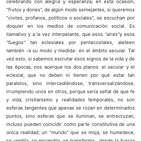
celebrando con alegría y esperanza; en esta ocasión,
“frutos y dones”, de algún modo semejantes, si queremos
“civiles, profanos, políticos o sociales”, se escuchan por
doquier en los medios de comunicación social. Es
llamativo y a la vez interpelante, que esos
“aires”
y esos
“fuegos”
tan eclesiales por pentecostales, aleteen
también -a su modo y medida- en el ámbito secular. Tal
vez esto, si sabemos escrutar esos signos de la vida y de
las épocas, nos acerque los dos planos: el secular y el
eclesial, que no deben ni tienen por qué estar tan
paralelos, sino intercediéndose, transversalizándose,
irrumpiendo unos en otros, porque sería señal de que fe
y vida, cristianismo y realidades temporales, no son
esferas tangentes que apenas se rozan en determinados
puntos, sino esferas que se iluminan, se entrecruzan,
incluso pueden coincidir como parte constitutiva de una
única realidad; un “mundo” que se moja, se humedece,
se ventila, se encandila, se transforma, desde la fuerza