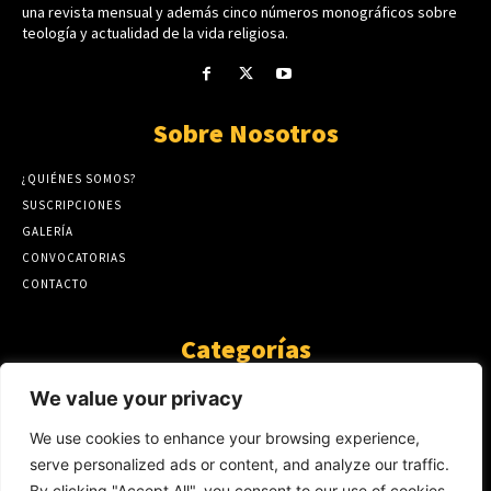
una revista mensual y además cinco números monográficos sobre
teología y actualidad de la vida religiosa.
Sobre Nosotros
¿QUIÉNES SOMOS?
SUSCRIPCIONES
GALERÍA
CONVOCATORIAS
CONTACTO
Categorías
ARTÍCULOS
1808
We value your privacy
GUANTE DE SEDA
575
We use cookies to enhance your browsing experience,
AL CALOR DE LA PALABRA
483
serve personalized ads or content, and analyze our traffic.
Y YO QUE SÉ
423
By clicking "Accept All", you consent to our use of cookies.