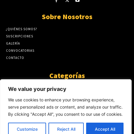
Sobre Nosotros
¿QUIÉNES SOMOS?
SUSCRIPCIONES
GALERÍA
CONVOCATORIAS
CONTACTO
Categorías
ARTÍCULOS
1808
We value your privacy
GUANTE DE SEDA
575
We use cookies to enhance your browsing experience,
AL CALOR DE LA PALABRA
483
serve personalized ads or content, and analyze our traffic.
Y YO QUE SÉ
423
By clicking "Accept All", you consent to our use of cookies.
NOTICIAS
234
SIN CATEGORÍA
174
Customize
Reject All
Accept All