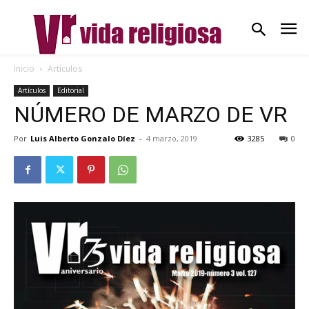
Inicio
Artículos
Artículos
Editorial
NÚMERO DE MARZO DE VR
Por
Luis Alberto Gonzalo Díez
-
4 marzo, 2019
3285
0