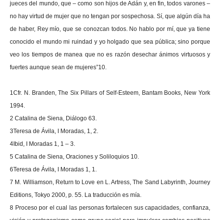
jueces del mundo, que – como son hijos de Adán y, en fin, todos varones –
no hay virtud de mujer que no tengan por sospechosa. Sí, que algún día ha
de haber, Rey mío, que se conozcan todos. No hablo por mí, que ya tiene
conocido el mundo mi ruindad y yo holgado que sea pública; sino porque
veo los tiempos de manea que no es razón desechar ánimos virtuosos y
fuertes aunque sean de mujeres”10.
1Cfr. N. Branden, The Six Pillars of Self-Esteem, Bantam Books, New York
1994.
2 Catalina de Siena, Diálogo 63.
3Teresa de Ávila, I Moradas, 1, 2.
4Ibid, I Moradas 1, 1 – 3.
5 Catalina de Siena, Oraciones y Soliloquios 10.
6Teresa de Ávila, I Moradas 1, 1.
7 M. Williamson, Return to Love en L. Artress, The Sand Labyrinth, Journey
Editions, Tokyo 2000, p. 55. La traducción es mía.
8 Proceso por el cual las personas fortalecen sus capacidades, confianza,