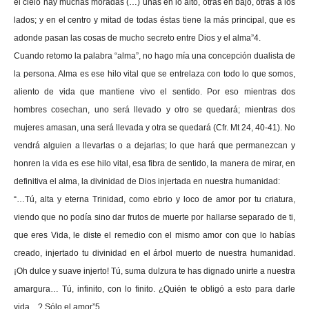
el cielo hay muchas moradas (…) unas en lo alto, otras en bajo, otras a los
lados; y en el centro y mitad de todas éstas tiene la más principal, que es
adonde pasan las cosas de mucho secreto entre Dios y el alma”4.
Cuando retomo la palabra “alma”, no hago mía una concepción dualista de
la persona. Alma es ese hilo vital que se entrelaza con todo lo que somos,
aliento de vida que mantiene vivo el sentido. Por eso mientras dos
hombres cosechan, uno será llevado y otro se quedará; mientras dos
mujeres amasan, una será llevada y otra se quedará (Cfr. Mt 24, 40-41). No
vendrá alguien a llevarlas o a dejarlas; lo que hará que permanezcan y
honren la vida es ese hilo vital, esa fibra de sentido, la manera de mirar, en
definitiva el alma, la divinidad de Dios injertada en nuestra humanidad:
“…Tú, alta y eterna Trinidad, como ebrio y loco de amor por tu criatura,
viendo que no podía sino dar frutos de muerte por hallarse separado de ti,
que eres Vida, le diste el remedio con el mismo amor con que lo habías
creado, injertado tu divinidad en el árbol muerto de nuestra humanidad.
¡Oh dulce y suave injerto! Tú, suma dulzura te has dignado unirte a nuestra
amargura… Tú, infinito, con lo finito. ¿Quién te obligó a esto para darle
vida…? Sólo el amor”5.