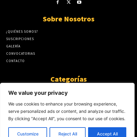
Sobre Nosotros
¿QUIÉNES SOMOS?
SUSCRIPCIONES
GALERÍA
CONVOCATORIAS
CONTACTO
Categorías
ARTÍCULOS
1808
We value your privacy
GUANTE DE SEDA
575
We use cookies to enhance your browsing experience,
AL CALOR DE LA PALABRA
483
serve personalized ads or content, and analyze our traffic.
Y YO QUE SÉ
423
By clicking "Accept All", you consent to our use of cookies.
NOTICIAS
234
SIN CATEGORÍA
174
Customize
Reject All
Accept All