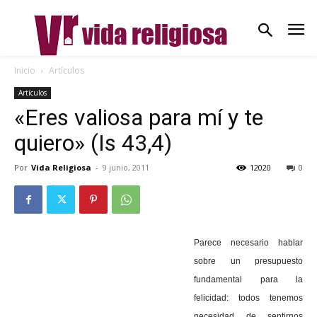
Inicio
Artículos
Artículos
«Eres valiosa para mí y te
quiero» (Is 43,4)
Por
Vida Religiosa
-
9 junio, 2011
12020
0
Parece necesario hablar
sobre un presupuesto
fundamental para la
felicidad: todos tenemos
necesidad de sentirnos