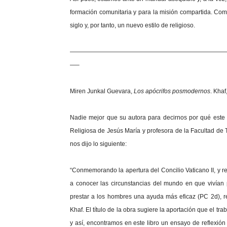
formación comunitaria y para la misión compartida. Como 
siglo y, por tanto, un nuevo estilo de religioso.
—————————————————————————
—–
Miren Junkal Guevara,
Los apócrifos posmodernos
. Khaf
Nadie mejor que su autora para decirnos por qué este li
Religiosa de Jesús María y profesora de la Facultad de
nos dijo lo siguiente:
“Conmemorando la apertura del Concilio Vaticano II, y re
a conocer las circunstancias del mundo en que vivían 
prestar a los hombres una ayuda más eficaz (PC 2d), re
Khaf. El título de la obra sugiere la aportación que el tra
y así, encontramos en este libro un ensayo de reflexión b