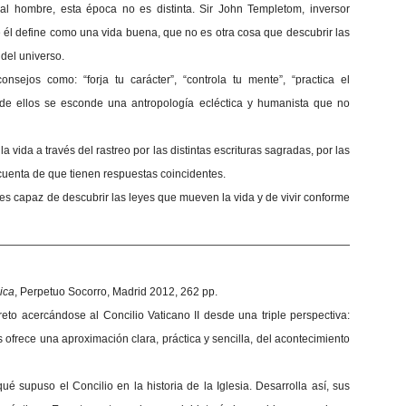
l hombre, esta época no es distinta. Sir John Templetom, inversor
que él define como una vida buena, que no es otra cosa que descubrir las
 del universo.
ejos como: “forja tu carácter”, “controla tu mente”, “practica el
 de ellos se esconde una antropología ecléctica y humanista que no
la vida a través del rastreo por las distintas escrituras sagradas, por las
cuenta de que tienen respuestas coincidentes.
es capaz de descubrir las leyes que mueven la vida y de vivir conforme
—————————————————————————————————
lica
, Perpetuo Socorro, Madrid 2012, 262 pp.
reto acercándose al Concilio Vaticano II desde una triple perspectiva:
s ofrece una aproximación clara, práctica y sencilla, del acontecimiento
é supuso el Concilio en la historia de la Iglesia. Desarrolla así, sus