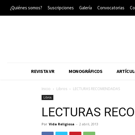
¿Quiénes somos?
Suscripciones
Galería
Convocatorias
Co
REVISTA VR
MONOGRÁFICOS
ARTÍCUL
Inicio
Libros
LECTURAS RECOMENDADAS
Libros
LECTURAS REC
Por
Vida Religiosa
-
2 abril, 2013