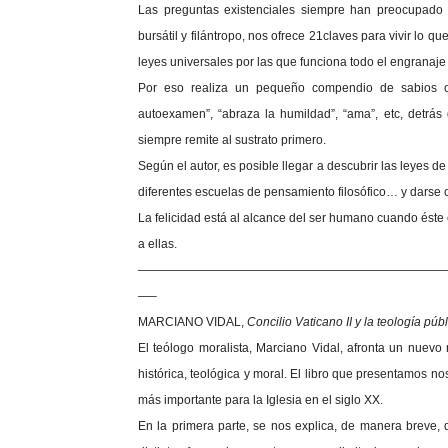
Las preguntas existenciales siempre han preocupado a
bursátil y filántropo, nos ofrece 21claves para vivir lo 
leyes universales por las que funciona todo el engranaje
Por eso realiza un pequeño compendio de sabios cons
autoexamen”, “abraza la humildad”, “ama”, etc, detrás
siempre remite al sustrato primero.
Según el autor, es posible llegar a descubrir las leyes de 
diferentes escuelas de pensamiento filosófico… y darse 
La felicidad está al alcance del ser humano cuando éste 
a ellas.
—————————————————————————
—–
MARCIANO VIDAL,
Concilio Vaticano II y la teología púb
El teólogo moralista, Marciano Vidal, afronta un nuevo 
histórica, teológica y moral. El libro que presentamos no
más importante para la Iglesia en el siglo XX.
En la primera parte, se nos explica, de manera breve, qu