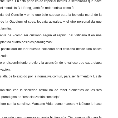
menéuticas. En esta parte es de especial interés la semblanza que hace
del moralista B. Häring, también redentorista como él.
tal del Concilio y en lo que éste supuso para la teología moral de la
 de la Gaudium et spes, todavía actuales, y el giro personalista que
 familia.
ogante de «cómo ser cristiano según el espíritu del Vaticano II en una
l, plantea cuatro posibles paradigmas:
la posibilidad de leer nuestra sociedad post-cristiana desde una óptica
izada.
 el discernimiento previo y la asunción de lo valioso que cada etapa
lvación.
 allá de lo exigido por la normativa común, para ser fermento y luz de
stianismo con la sociedad actual ha de tener elementos de los tres
 paradigma de “resocialización compleja”.
 rigor con la sencillez. Marciano Vidal como maestro y teólogo lo hace
completo, como muestra su vasta bibliografía. Ciertamente útil para la