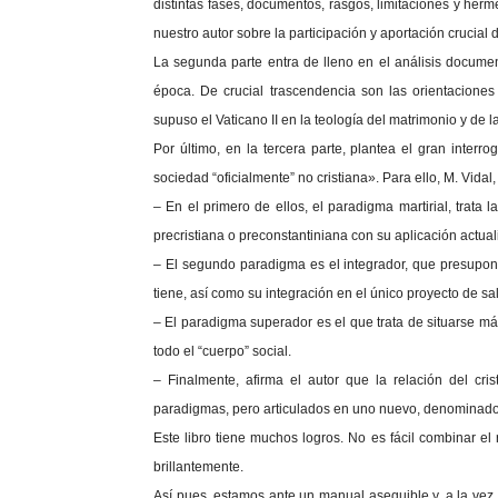
distintas fases, documentos, rasgos, limitaciones y her
nuestro autor sobre la participación y aportación crucial 
La segunda parte entra de lleno en el análisis documen
época. De crucial trascendencia son las orientaciones
supuso el Vaticano II en la teología del matrimonio y de la
Por último, en la tercera parte, plantea el gran interr
sociedad “oficialmente” no cristiana». Para ello, M. Vida
– En el primero de ellos, el paradigma martirial, trata 
precristiana o preconstantiniana con su aplicación actual
– El segundo paradigma es el integrador, que presupone
tiene, así como su integración en el único proyecto de sa
– El paradigma superador es el que trata de situarse más
todo el “cuerpo” social.
– Finalmente, afirma el autor que la relación del cri
paradigmas, pero articulados en uno nuevo, denominado
Este libro tiene muchos logros. No es fácil combinar el
brillantemente.
Así pues, estamos ante un manual asequible y, a la vez, 