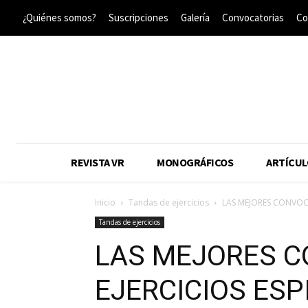
¿Quiénes somos?
Suscripciones
Galería
Convocatorias
Co
REVISTA VR
MONOGRÁFICOS
ARTÍCUL
Inicio
Tandas de ejercicios
LAS MEJORES CONVOCA
Tandas de ejercicios
LAS MEJORES C
EJERCICIOS ESP