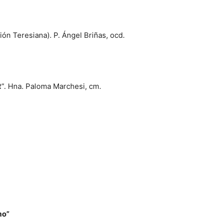
n Teresiana). P. Ángel Briñas, ocd.
ER”. Hna. Paloma Marchesi, cm.
mo”