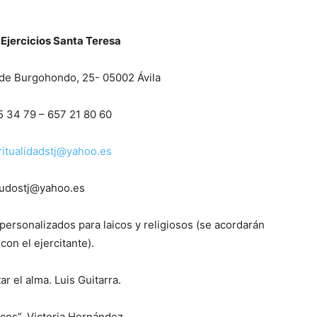
 Ejercicios Santa Teresa
 de Burgohondo, 25- 05002 Ávila
5 34 79 – 657 21 80 60
ritualidadstj@yahoo.es
udostj@yahoo.es
 personalizados para laicos y religiosos (se acordarán
con el ejercitante).
r el alma. Luis Guitarra.
cos”. Victoria Hernández.