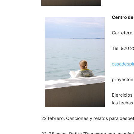
Centro de
Carretera
Tel. 920 2
casadespi
proyecton
Ejercicios
las fechas 
22 febrero. Canciones y relatos para despeta
23-25 mayo. Retiro “Danzando con los místi