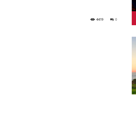
4419
0