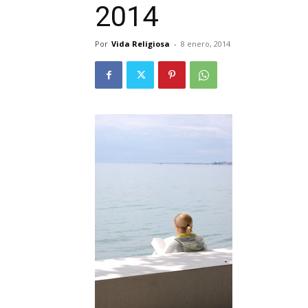
2014
Por
Vida Religiosa
-
8 enero, 2014