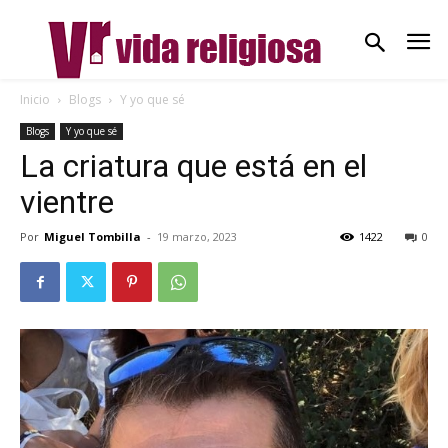
Inicio
Blogs
Y yo que sé
Blogs
Y yo que sé
La criatura que está en el
vientre
Por
Miguel Tombilla
-
19 marzo, 2023
1422
0