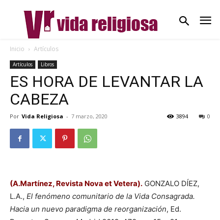
Inicio
Artículos
Artículos
Libros
ES HORA DE LEVANTAR LA
CABEZA
Por
Vida Religiosa
-
7 marzo, 2020
3894
0
(A.Martínez, Revista Nova et Vetera).
GONZALO DÍEZ,
L.A.,
El fenómeno comunitario de la Vida Consagrada.
Hacia un nuevo paradigma de reorganización
, Ed.