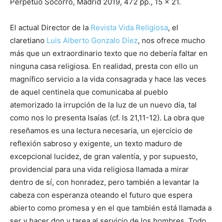
Perpetuo Socorro, Madrid 2019, 472 pp., 15 x 21.
El actual Director de la
Revista Vida Religiosa
, el
claretiano
Luis Alberto Gonzalo Díez
, nos ofrece mucho
más que un extraordinario texto que no debería faltar en
ninguna casa religiosa. En realidad, presta con ello un
magnífico servicio a la vida consagrada y hace las veces
de aquel centinela que comunicaba al pueblo
atemorizado la irrupción de la luz de un nuevo día, tal
como nos lo presenta Isaías (cf. Is 21,11-12). La obra que
reseñamos es una lectura necesaria, un ejercicio de
reflexión sabroso y exigente, un texto maduro de
excepcional lucidez, de gran valentía, y por supuesto,
providencial para una vida religiosa llamada a mirar
dentro de sí, con honradez, pero también a levantar la
cabeza con esperanza oteando el futuro que espera
abierto como promesa y en el que también está llamada a
ser y hacer don y tarea al servicio de los hombres. Todo