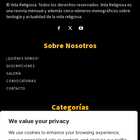
© Vida Religiosa. Todos los derechos reservados. Vida Religiosa es
una revista mensual y además cinco números monográficos sobre
teología y actualidad de la vida religiosa.
Sobre Nosotros
¿QUIÉNES SOMOS?
SUSCRIPCIONES
GALERÍA
CONVOCATORIAS
CONTACTO
Categorías
ARTÍCULOS
1808
We value your privacy
GUANTE DE SEDA
575
We use cookies to enhance your browsing experience,
AL CALOR DE LA PALABRA
483
serve personalized ads or content, and analyze our traffic.