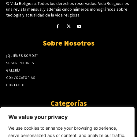
© Vida Religiosa. Todos los derechos reservados. Vida Religiosa es
una revista mensual y además cinco números monográficos sobre
teología y actualidad de la vida religiosa.
Sobre Nosotros
¿QUIÉNES SOMOS?
SUSCRIPCIONES
GALERÍA
CONVOCATORIAS
CONTACTO
Categorías
ARTÍCULOS
1808
We value your privacy
GUANTE DE SEDA
575
We use cookies to enhance your browsing experience,
AL CALOR DE LA PALABRA
483
serve personalized ads or content, and analyze our traffic.
Y YO QUE SÉ
423