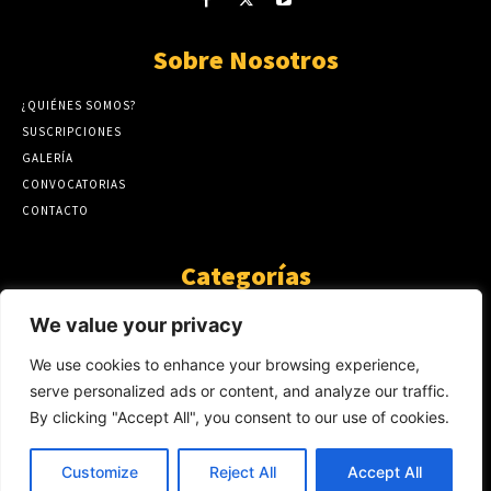
Sobre Nosotros
¿QUIÉNES SOMOS?
SUSCRIPCIONES
GALERÍA
CONVOCATORIAS
CONTACTO
Categorías
ARTÍCULOS
1808
We value your privacy
GUANTE DE SEDA
575
We use cookies to enhance your browsing experience,
AL CALOR DE LA PALABRA
483
serve personalized ads or content, and analyze our traffic.
Y YO QUE SÉ
423
By clicking "Accept All", you consent to our use of cookies.
NOTICIAS
234
SIN CATEGORÍA
174
Customize
Reject All
Accept All