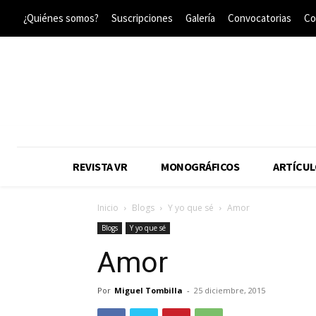
¿Quiénes somos?
Suscripciones
Galería
Convocatorias
Co
REVISTA VR
MONOGRÁFICOS
ARTÍCUL
Inicio
Blogs
Y yo que sé
Amor
Blogs
Y yo que sé
Amor
Por
Miguel Tombilla
-
25 diciembre, 2015