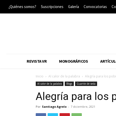
¿Quiénes somos?
Suscripciones
Galería
Convocatorias
Co
REVISTA VR
MONOGRÁFICOS
ARTÍCUL
Inicio
Al calor de la palabra
Alegría para los pob
Al calor de la palabra
Blogs
Guante de seda
Alegría para los
Por
Santiago Agrelo
-
7 diciembre, 2021