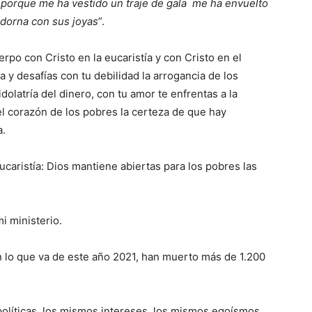
 porque me ha vestido un traje de gala me ha envuelto
adorna con sus joyas
”.
rpo con Cristo en la eucaristía y con Cristo en el
a y desafías con tu debilidad la arrogancia de los
olatría del dinero, con tu amor te enfrentas a la
 el corazón de los pobres la certeza de que hay
a.
eucaristía: Dios mantiene abiertas para los pobres las
i ministerio.
n lo que va de este año 2021, han muerto más de 1.200
olíticas, los mismos intereses, los mismos egoísmos,