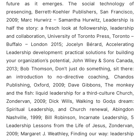
future as it emerges. The social technology of
presencing, Berrett-Koehler Publishers, San Francisco,
2009; Marc Hurwirz – Samantha Hurwitz, Leadership is
half the story: a fresch look at followership, leadership
and collaboration, University of Toronto Press, Toronto –
Buffalo – London 2015; Jocelyn Bérard, Accelerating
Leadership development: practical solutions for building
your organization’s potential, John Wiley & Sons Canada,
2013; Bob Thomson, Don’t just do something, sit there:
an introduction to no-directive coaching, Chandos
Publishing, Oxford, 2009; Dave Gibbons, The monkey
and the fish: liquid leadership for a third-culture Church,
Zondervan, 2009; Dick Wills, Walking to God¡s dream:
Spiritual Leadership, and Church renewal, Abingdon
Nashville, 1999; Bill Robinson, Incarnate Leadership, 5
Leadership Lessons from the Life of Jesus, Zondervan,
2009; Margaret J. Weathley, Finding our way: leadership