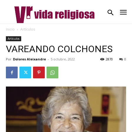
Inicio
Artículos
Artículos
VAREANDO COLCHONES
Por
Dolores Aleixandre
-
5 octubre, 2022
2870
0