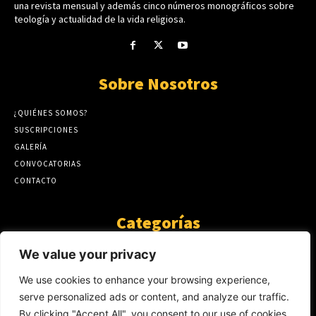
una revista mensual y además cinco números monográficos sobre
teología y actualidad de la vida religiosa.
Sobre Nosotros
¿QUIÉNES SOMOS?
SUSCRIPCIONES
GALERÍA
CONVOCATORIAS
CONTACTO
Categorías
ARTÍCULOS
1808
We value your privacy
GUANTE DE SEDA
575
We use cookies to enhance your browsing experience,
AL CALOR DE LA PALABRA
483
serve personalized ads or content, and analyze our traffic.
Y YO QUE SÉ
423
By clicking "Accept All", you consent to our use of cookies.
NOTICIAS
234