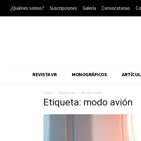
¿Quiénes somos?
Suscripciones
Galería
Convocatorias
Co
REVISTA VR
MONOGRÁFICOS
ARTÍCUL
Inicio
Etiquetas
Modo avión
Etiqueta: modo avión