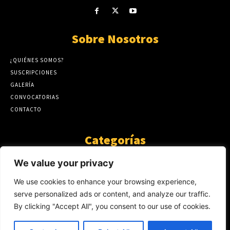
Sobre Nosotros
¿QUIÉNES SOMOS?
SUSCRIPCIONES
GALERÍA
CONVOCATORIAS
CONTACTO
Categorías
ARTÍCULOS
1808
We value your privacy
GUANTE DE SEDA
575
We use cookies to enhance your browsing experience,
AL CALOR DE LA PALABRA
483
serve personalized ads or content, and analyze our traffic.
Y YO QUE SÉ
423
By clicking "Accept All", you consent to our use of cookies.
NOTICIAS
234
SIN CATEGORÍA
174