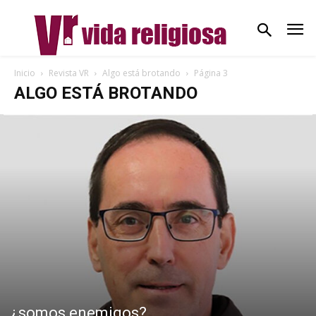
Inicio
Revista VR
Algo está brotando
Página 3
ALGO ESTÁ BROTANDO
¿somos enemigos?