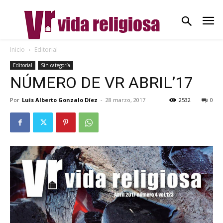
Inicio
Editorial
Editorial
Sin categoría
NÚMERO DE VR ABRIL’17
Por
Luis Alberto Gonzalo Díez
-
28 marzo, 2017
2532
0