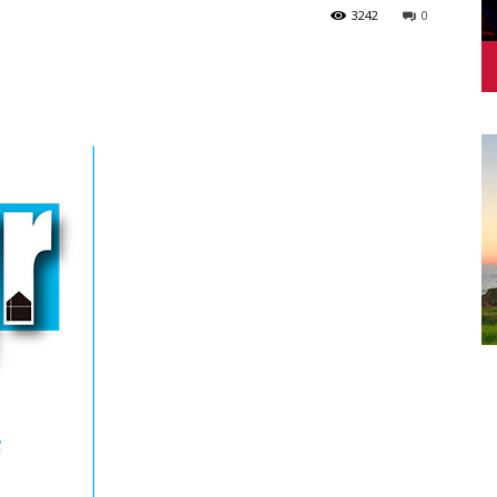
3242
0