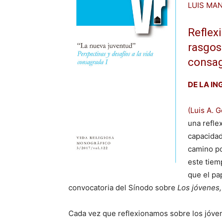
LUIS MA
Reflex
rasgos 
consag
DE LA I
(Luis A. 
una refle
capacidad
camino po
este tiem
que el pa
convocatoria del Sínodo sobre
Los jóvenes,
Cada vez que reflexionamos sobre los jóv