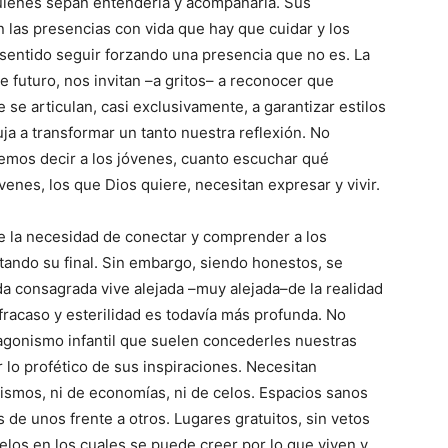
 quienes sepan entenderla y acompañarla. Sus
 las presencias con vida que hay que cuidar y los
 sentido seguir forzando una presencia que no es. La
 futuro, nos invitan –a gritos­– a reconocer que
se articulan, casi exclusivamente, a garantizar estilos
a a transformar un tanto nuestra reflexión. No
emos decir a los jóvenes, cuanto escuchar qué
nes, los que Dios quiere, necesitan expresar y vivir.
e la necesidad de conectar y comprender a los
ptando su final. Sin embargo, siendo honestos, se
da consagrada vive alejada –muy alejada–de la realidad
 fracaso y esterilidad es todavía más profunda. No
tagonismo infantil que suelen concederles nuestras
 lo profético de sus inspiraciones. Necesitan
smos, ni de economías, ni de celos. Espacios sanos
de unos frente a otros. Lugares gratuitos, sin vetos
elos en los cuales se puede creer por lo que viven y