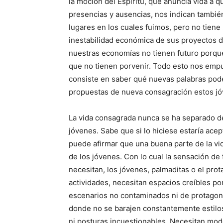
la moción del Espíritu, que anuncia vida a
presencias y ausencias, nos indican también
lugares en los cuales fuimos, pero no tiene
inestabilidad económica de sus proyectos de
nuestras economías no tienen futuro porque 
que no tienen porvenir. Todo esto nos empuj
consiste en saber qué nuevas palabras pod
propuestas de nueva consagración estos jóve
La vida consagrada nunca se ha separado d
jóvenes. Sabe que si lo hiciese estaría ace
puede afirmar que una buena parte de la vi
de los jóvenes. Con lo cual la sensación de
necesitan, los jóvenes, palmaditas o el pro
actividades, necesitan espacios creíbles por
escenarios no contaminados ni de protagoni
donde no se barajen constantemente estilos 
ni posturas incuestionables. Necesitan mod