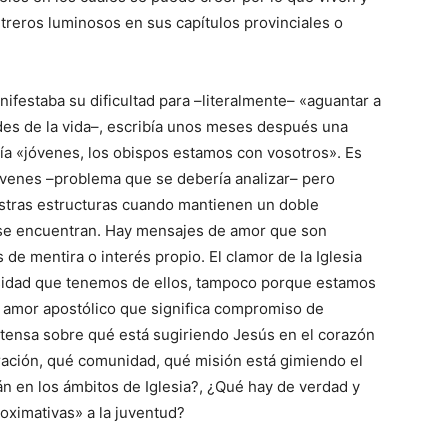
etreros luminosos en sus capítulos provinciales o
festaba su dificultad para –literalmente– «aguantar a
des de la vida–, escribía unos meses después una
ía «jóvenes, los obispos estamos con vosotros». Es
óvenes –problema que se debería analizar– pero
uestras estructuras cuando mantienen un doble
no se encuentran. Hay mensajes de amor que son
de mentira o interés propio. El clamor de la Iglesia
sidad que tenemos de ellos, tampoco porque estamos
n amor apostólico que significa compromiso de
intensa sobre qué está sugiriendo Jesús en el corazón
ración, qué comunidad, qué misión está gimiendo el
n en los ámbitos de Iglesia?, ¿Qué hay de verdad y
oximativas» a la juventud?