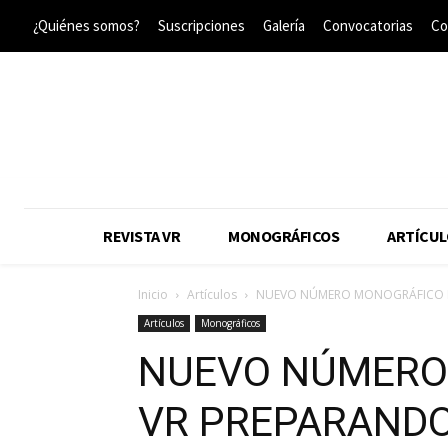
¿Quiénes somos?
Suscripciones
Galería
Convocatorias
Co
REVISTA VR
MONOGRÁFICOS
ARTÍCUL
Inicio
Artículos
NUEVO NÚMERO MONOGRÁFICO D
Artículos
Monográficos
NUEVO NÚMERO
VR PREPARANDO