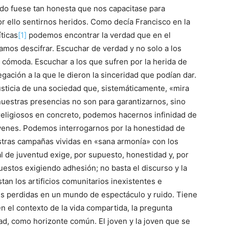
odo fuese tan honesta que nos capacitase para
or ello sentirnos heridos. Como decía Francisco en la
ticas
[1]
podemos encontrar la verdad que en el
mos descifrar. Escuchar de verdad y no solo a los
d cómoda. Escuchar a los que sufren por la herida de
ación a la que le dieron la sinceridad que podían dar.
justicia de una sociedad que, sistemáticamente, «mira
 nuestras presencias no son para garantizarnos, sino
religiosos en concreto, podemos hacernos infinidad de
óvenes. Podemos interrogarnos por la honestidad de
stras campañas vividas en «sana armonía» con los
al de juventud exige, por supuesto, honestidad y, por
uestos exigiendo adhesión; no basta el discurso y la
stan los artificios comunitarios inexistentes e
es perdidas en un mundo de espectáculo y ruido. Tiene
n el contexto de la vida compartida, la pregunta
dad, como horizonte común. El joven y la joven que se