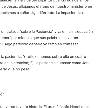
¡también en la vida del Espíritu! Cuando nos dejamos
 de Jesús, aflojamos el ritmo de nuestro ministerio en
unciamos a soñar algo diferente. La impaciencia nos
ó un tratado “sobre la Paciencia” y ya en la introducción
 tema “por miedo a que sus palabras se vieran
s”1. Algo parecido debería yo también confesar.
 la paciencia. Y reflexionemos sobre ella en cuatro
no de la creación; 2) La paciencia humana: como Job
sperar que no pesa.
ión
niverso tuviera historia. El gran filósofo Hegel decía: