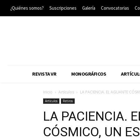
¿Quiénes somos?
Suscripciones
Galería
Convocatorias
Co
REVISTA VR
MONOGRÁFICOS
ARTÍCUL
Inicio
Artículos
LA PACIENCIA. EL AGUANTE CÓSMI
Artículos
Retiros
LA PACIENCIA. 
CÓSMICO, UN E