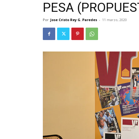
PESA (PROPUEST
Por
Jose Cristo Rey G. Paredes
-
11 marzo, 2020