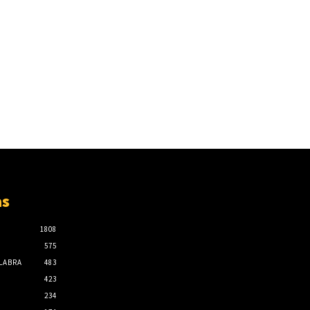
as
1808
575
ALABRA
483
423
234