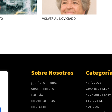
TO
VOLVER AL NOVICIADO
Sobre Nosotros
Categorí
ARTÍCULOS
¿QUIÉNES SOMOS?
GUANTE DE SEDA
SUSCRIPCIONES
.
AL CALOR DE LA P
GALERÍA
.
Y YO QUE SÉ
CONVOCATORIAS
NOTICIAS
CONTACTO