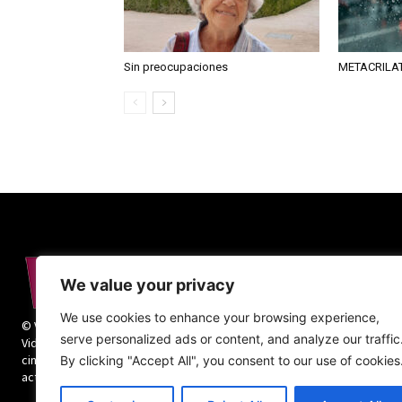
Sin preocupaciones
METACRILA
We value your privacy
We use cookies to enhance your browsing experience,
© Vida Religiosa. Todos los derechos reservados.
serve personalized ads or content, and analyze our traffic
Vida Religiosa es una revista mensual y además
cinco números monográficos sobre teología y
By clicking "Accept All", you consent to our use of cookies
actualidad de la vida religiosa.