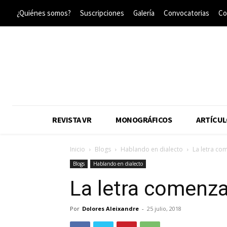
¿Quiénes somos?
Suscripciones
Galería
Convocatorias
Co
REVISTA VR
MONOGRÁFICOS
ARTÍCUL
Inicio
Blogs
Hablando en dialecto
La letra c
Blogs
Hablando en dialecto
La letra comenz
Por
Dolores Aleixandre
-
25 julio, 2018