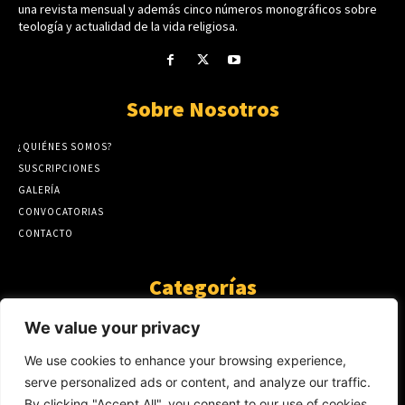
una revista mensual y además cinco números monográficos sobre
teología y actualidad de la vida religiosa.
Sobre Nosotros
¿QUIÉNES SOMOS?
SUSCRIPCIONES
GALERÍA
CONVOCATORIAS
CONTACTO
Categorías
ARTÍCULOS
1808
We value your privacy
GUANTE DE SEDA
575
We use cookies to enhance your browsing experience,
AL CALOR DE LA PALABRA
483
serve personalized ads or content, and analyze our traffic.
Y YO QUE SÉ
423
By clicking "Accept All", you consent to our use of cookies.