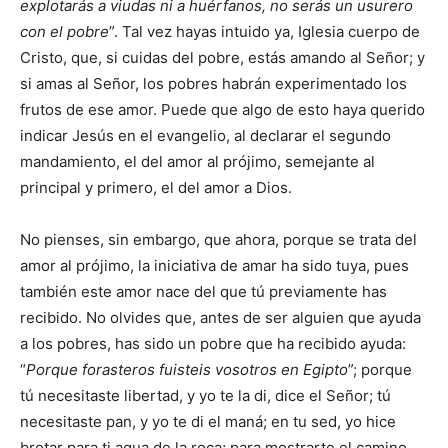
explotarás a viudas ni a huérfanos, no serás un usurero
con el pobre
”. Tal vez hayas intuido ya, Iglesia cuerpo de
Cristo, que, si cuidas del pobre, estás amando al Señor; y
si amas al Señor, los pobres habrán experimentado los
frutos de ese amor. Puede que algo de esto haya querido
indicar Jesús en el evangelio, al declarar el segundo
mandamiento, el del amor al prójimo, semejante al
principal y primero, el del amor a Dios.
No pienses, sin embargo, que ahora, porque se trata del
amor al prójimo, la iniciativa de amar ha sido tuya, pues
también este amor nace del que tú previamente has
recibido. No olvides que, antes de ser alguien que ayuda
a los pobres, has sido un pobre que ha recibido ayuda:
“
Porque forasteros fuisteis vosotros en Egipto
”; porque
tú necesitaste libertad, y yo te la di, dice el Señor; tú
necesitaste pan, y yo te di el maná; en tu sed, yo hice
brotar para ti agua de la roca; para mostrarte el camino