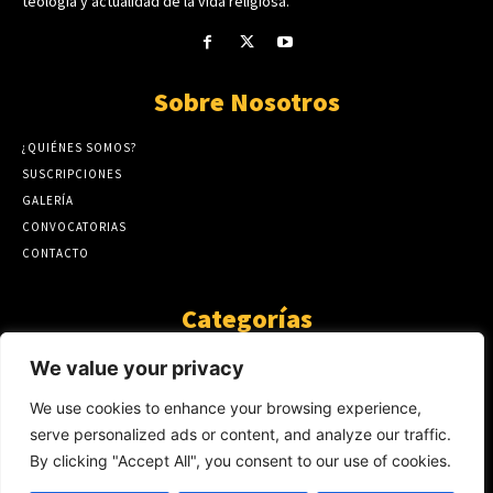
teología y actualidad de la vida religiosa.
Sobre Nosotros
¿QUIÉNES SOMOS?
SUSCRIPCIONES
GALERÍA
CONVOCATORIAS
CONTACTO
Categorías
ARTÍCULOS
1808
We value your privacy
GUANTE DE SEDA
575
We use cookies to enhance your browsing experience,
AL CALOR DE LA PALABRA
483
serve personalized ads or content, and analyze our traffic.
Y YO QUE SÉ
423
By clicking "Accept All", you consent to our use of cookies.
NOTICIAS
234
SIN CATEGORÍA
174