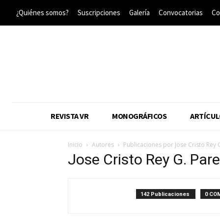
¿Quiénes somos?
Suscripciones
Galería
Convocatorias
Co
REVISTA VR
MONOGRÁFICOS
ARTÍCUL
Inicio
Autores
Publicaciones por Jose Cristo Rey 
Jose Cristo Rey G. Par
142 Publicaciones
0 CO