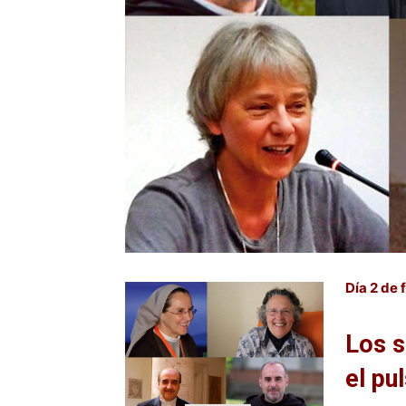
Día 2 de
Los s
el pu