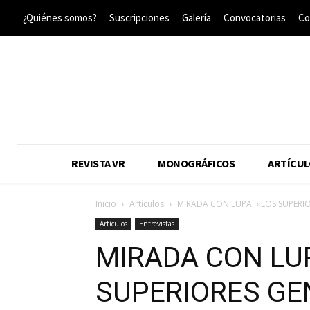
¿Quiénes somos?
Suscripciones
Galería
Convocatorias
Co
REVISTA VR
MONOGRÁFICOS
ARTÍCUL
Inicio
Artículos
MIRADA CON LUPA: «LOS SUPERIO
Artículos
Entrevistas
MIRADA CON LUP
SUPERIORES GE