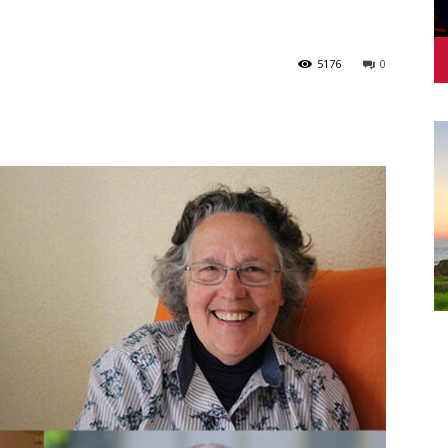
5176
0