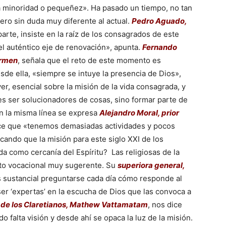
la minoridad o pequeñez». Ha pasado un tiempo, no tan
ero sin duda muy diferente al actual.
Pedro Aguado,
parte, insiste en la raíz de los consagrados de este
 el auténtico eje de renovación», apunta.
Fernando
armen
, señala que el reto de este momento es
sde ella, «siempre se intuye la presencia de Dios»,
er, esencial sobre la misión de la vida consagrada, y
es ser solucionadores de cosas, sino formar parte de
n la misma línea se expresa
Alejandro Moral, prior
ce que «tenemos demasiadas actividades y pocos
cando que la misión para este siglo XXI de los
a como cercanía del Espíritu? Las religiosas de la
to vocacional muy sugerente. Su
superiora general,
es sustancial preguntarse cada día cómo responde al
er ‘expertas’ en la escucha de Dios que las convoca a
l de los Claretianos, Mathew Vattamatam
, nos dice
o falta visión y desde ahí se opaca la luz de la misión.