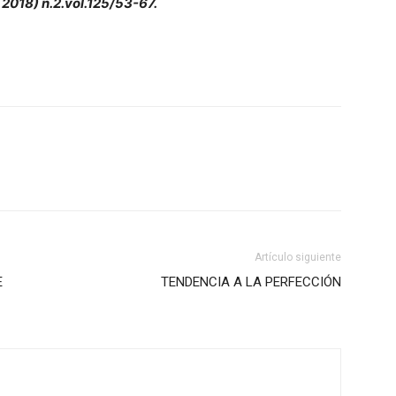
o 2018) n.2.vol.125/53-67.
Artículo siguiente
E
TENDENCIA A LA PERFECCIÓN