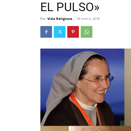
EL PULSO»
Por
Vida Religiosa
-
30 enero, 2018